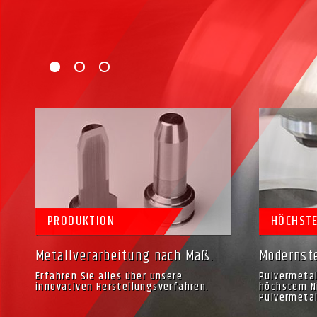
•
•
•
PRODUKTION
HÖCHSTE
Metallverarbeitung nach Maß.
Modernst
Erfahren Sie alles über unsere
Pulvermetal
innovativen Herstellungsverfahren.
höchstem N
Pulvermetal