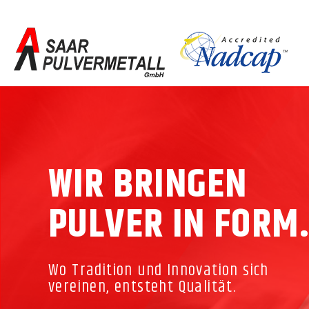
WIR BRINGEN
PULVER IN FORM
Wo Tradition und Innovation sich
vereinen, entsteht Qualität.